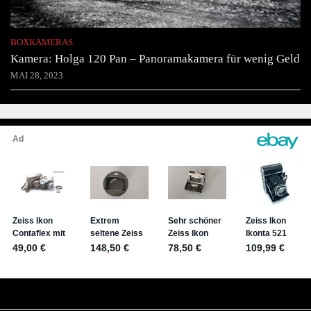
BOXKAMERAS
Kamera: Holga 120 Pan – Panoramakamera für wenig Geld
MAI 28, 2023