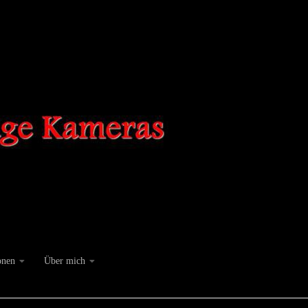
onen
Über mich