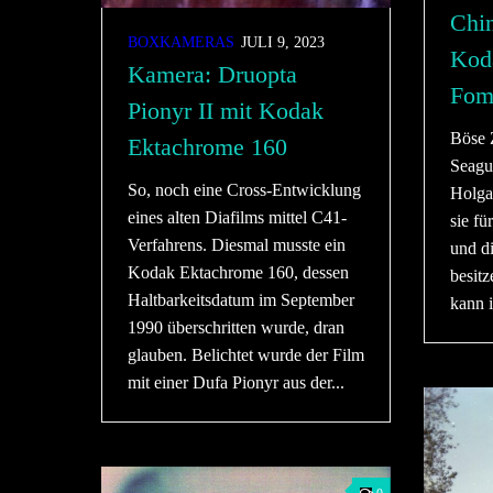
Chi
BOXKAMERAS
JULI 9, 2023
Kod
Kamera: Druopta
Fom
Pionyr II mit Kodak
Böse 
Ektachrome 160
Seagu
So, noch eine Cross-Entwicklung
Holga
eines alten Diafilms mittel C41-
sie fü
Verfahrens. Diesmal musste ein
und di
Kodak Ektachrome 160, dessen
besitz
Haltbarkeitsdatum im September
kann i
1990 überschritten wurde, dran
glauben. Belichtet wurde der Film
mit einer Dufa Pionyr aus der...