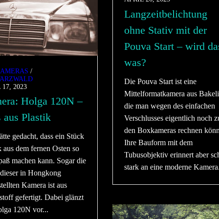
Langzeitbelichtung
ohne Stativ mit der
Pouva Start – wird da
was?
AMERAS
/
ARZWALD
Die Pouva Start ist eine
 17, 2023
Mittelformatkamera aus Bakeli
era: Holga 120N –
die man wegen des einfachen
s aus Plastik
Verschlusses eigentlich noch z
den Boxkameras rechnen könn
tte gedacht, dass ein Stück
Ihre Bauform mit dem
k aus dem fernen Osten so
Tubusobjektiv erinnert aber s
Spaß machen kann. Sogar die
stark an eine moderne Kamera.
 dieser in Hongkong
tellten Kamera ist aus
toff gefertigt. Dabei glänzt
olga 120N vor...