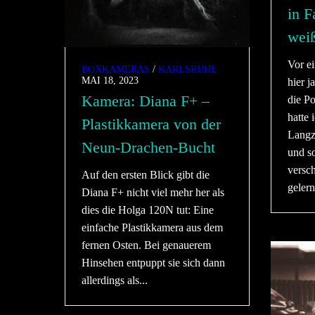
in F
wei
Vor e
BOXKAMERAS
/
KARLSRUHE
MAI 18, 2023
hier j
Kamera: Diana F+ –
die Po
hatte 
Plastikkamera von der
Langze
Neun-Drachen-Bucht
und s
versc
Auf den ersten Blick gibt die
gelern
Diana F+ nicht viel mehr her als
dies die Holga 120N tut: Eine
einfache Plastikkamera aus dem
fernen Osten. Bei genauerem
Hinsehen entpuppt sie sich dann
allerdings als...