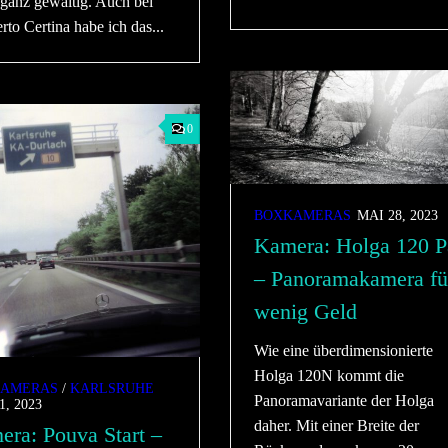
 ganz gewaltig. Auch bei
rto Certina habe ich das...
0
BOXKAMERAS
MAI 28, 2023
Kamera: Holga 120 P
– Panoramakamera fü
wenig Geld
Wie eine überdimensionierte
Holga 120N kommt die
AMERAS
/
KARLSRUHE
Panoramavariante der Holga
1, 2023
daher. Mit einer Breite der
ra: Pouva Start –