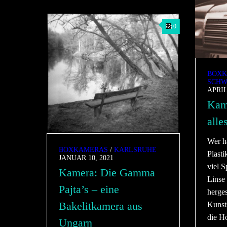
0
BOXK
SCHW
APRIL
Kam
alle
Wer hä
BOXKAMERAS
/
KARLSRUHE
Plasti
JANUAR 10, 2021
viel 
Kamera: Die Gamma
Linse
Pajta’s – eine
herges
Bakelitkamera aus
Kunsts
die H
Ungarn