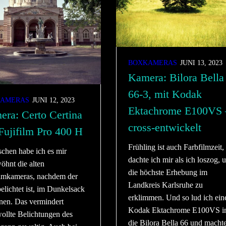
BOXKAMERAS
JUNI 13, 2023
Kamera: Bilora Bella
66-3, mit Kodak
AMERAS
JUNI 12, 2023
Ektachrome E100VS 
ra: Certo Certina
cross-entwickelt
Fujifilm Pro 400 H
Frühling ist auch Farbfilmzeit,
schen habe ich es mir
dachte ich mir als ich loszog, 
öhnt die alten
die höchste Erhebung im
ilmkameras, nachdem der
Landkreis Karlsruhe zu
elichtet ist, im Dunkelsack
erklimmen. Und so lud ich ein
fnen. Das vermindert
Kodak Ektachrome E100VS i
ollte Belichtungen des
die Bilora Bella 66 und machte