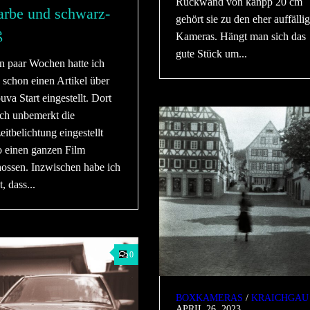
Rückwand von kanpp 20 cm
arbe und schwarz-
gehört sie zu den eher auffälli
ß
Kameras. Hängt man sich das
gute Stück um...
in paar Wochen hatte ich
a schon einen Artikel über
uva Start eingestellt. Dort
ich unbemerkt die
itbelichtung eingestellt
o einen ganzen Film
hossen. Inzwischen habe ich
t, dass...
0
BOXKAMERAS
/
KRAICHGAU
APRIL 26, 2023