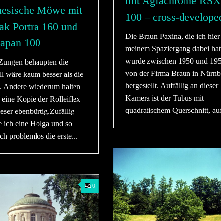
mit Agfachrome RSX 
nesische Möwe mit
100 – cross-develope
ak Portra 160 und
Die Braun Paxina, die ich hier
apan 100
meinem Spaziergang dabei hat
wurde zwischen 1950 und 19
Zungen behaupten die
von der Firma Braun in Nürnb
ll wäre kaum besser als die
hergestellt. Auffällig an dieser
. Andere wiederum halten
Kamera ist der Tubus mit
r eine Kopie der Rolleiflex
quadratischem Querschnitt, auf
eser ebenbürtig.Zufällig
e ich eine Holga und so
ch problemlos die erste...
0