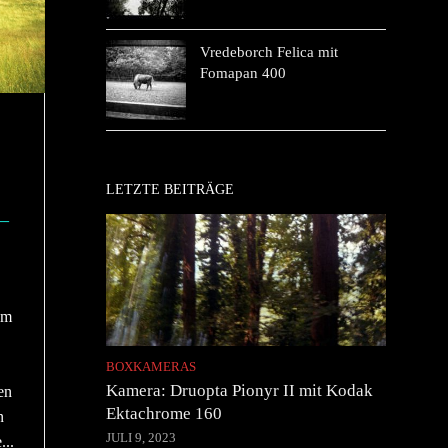
Vredeborch Felica mit
Fomapan 400
LETZTE BEITRÄGE
–
um
BOXKAMERAS
Kamera: Druopta Pionyr II mit Kodak
en
Ektachrome 160
n
JULI 9, 2023
...