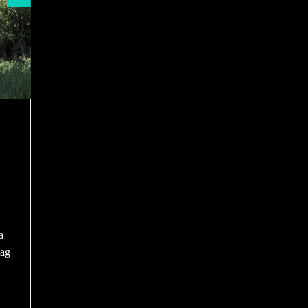
a
tag
l