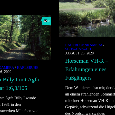
0
LAUFBODENKAMERA
/
SCHWARZWALD
AUGUST 23, 2020
Horseman VH-R –
KAMERA
/
KARLSRUHE
Erfahrungen eines
6, 2020
Fußgängers
 Billy I mit Agfa
r 1:6,3/105
Dem Wanderer, also mir, der d
an einem strahlenden Sommer
ste Agfa Billy I wurde
mit einer Horseman VH-R im
s 1931 in den
Gepäck, schwitzend die Hüge
rawerken München von
des Nordschwarzwaldes