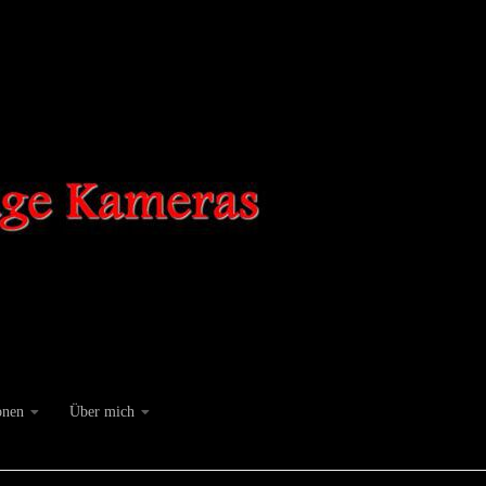
onen
Über mich