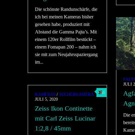
Die schönste Randunschärfe, die
ich bei meinen Kameras bisher
gesehen habe, produziert mit
Abstand die Gamma Pajta’s. Mit
einem 120er Rollfilm bestückt –
einem Fomapan 200 – nahm ich
sie mit zum Neujahrsspaziergang
im...
FALT
JULI 2
Agfa
1
KAMERAS
/
SUCHERKAMERA
JULI 5, 2020
Agna
Zeiss Ikon Continette
Die er
mit Carl Zeiss Lucinar
bereit
1:2,8 / 45mm
Kame