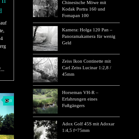
II
Chinesische Möwe mit
Kodak Portra 160 und
d
Fomapan 100
 auf
Kamera: Holga 120 Pan –
te,
Panoramakamera für wenig
54
Geld
erg
Zeiss Ikon Continette mit
Carl Zeiss Lucinar 1:2,8 /
...
45mm
Horseman VH-R –
Erfahrungen eines
0
Fußgängers
Adox Golf 45S mit Adoxar
1:4,5 f=75mm