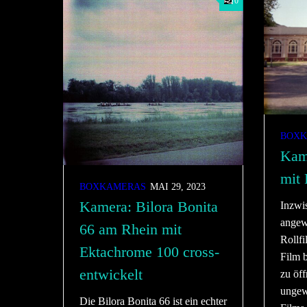
0
BOXK
Kame
mit 
BOXKAMERAS
MAI 29, 2023
Kamera: Bilora Bonita
Inzwi
angew
66 am Rhein mit
Rollf
Ektachrome 100 cross-
Film b
entwickelt
zu öf
ungew
Die Bilora Bonita 66 ist ein echter