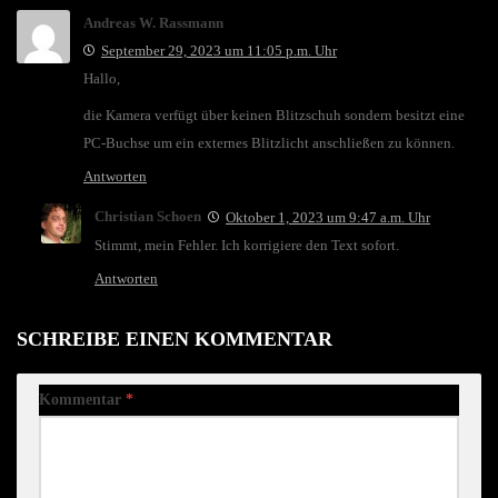
Andreas W. Rassmann
September 29, 2023 um 11:05 p.m. Uhr
Hallo,
die Kamera verfügt über keinen Blitzschuh sondern besitzt eine
PC-Buchse um ein externes Blitzlicht anschließen zu können.
Antworten
Christian Schoen
Oktober 1, 2023 um 9:47 a.m. Uhr
Stimmt, mein Fehler. Ich korrigiere den Text sofort.
Antworten
SCHREIBE EINEN KOMMENTAR
Kommentar
*