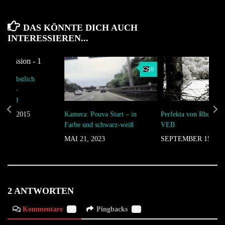
DAS KÖNNTE DICH AUCH
INTERESSIEREN...
0
– herbstlich
lbtal –
rzwald
Kamera: Pouva Start – in
Perfekta von Rheinmet
 4, 2015
Farbe und schwarz-weiß
VEB
MAI 21, 2023
SEPTEMBER 15, 20
2 ANTWORTEN
Kommentare
2
Pingbacks
0