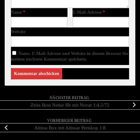
Name
*
E-Mail-Adresse
*
Website
Name, E-Mail-Adresse und Website in diesem Browser für
meinen nächsten Kommentar speichern.
NÄCHSTER BEITRAG
Zeiss Ikon Nettar IIb mit Novar 1:4,5/75
VORHERIGER BEITRAG
Altissa Box mit Altissar Periskop 1:8