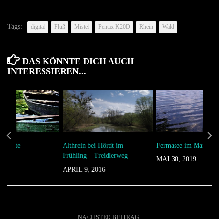
Tags:
digital
Fluß
Mistel
Pentax K20D
Rhein
Wald
DAS KÖNNTE DICH AUCH
INTERESSIEREN...
d Boote
Althrein bei Hördt im
Fermasee im Mai
Frühling – Treidlerweg
2019
MAI 30, 2019
APRIL 9, 2016
NÄCHSTER BEITRAG