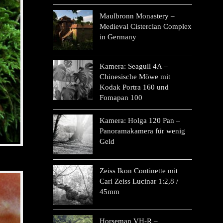
Maulbronn Monastery –
Medieval Cistercian Complex
in Germany
Kamera: Seagull 4A –
Chinesische Möwe mit
Kodak Portra 160 und
Fomapan 100
Kamera: Holga 120 Pan –
Panoramakamera für wenig
Geld
Zeiss Ikon Continette mit
Carl Zeiss Lucinar 1:2,8 /
45mm
Horseman VH-R –