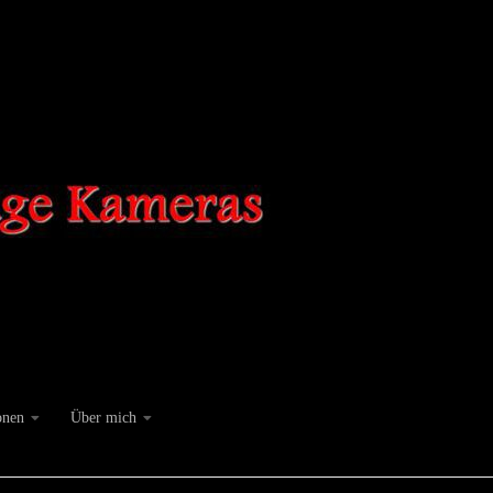
onen
Über mich