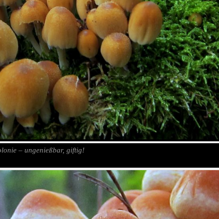
olonie – ungenießbar, giftig!