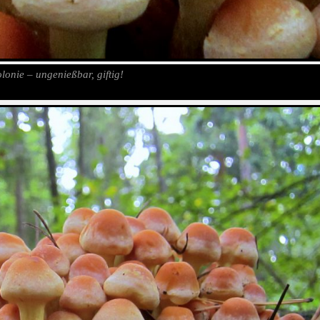
olonie – ungenießbar, giftig!