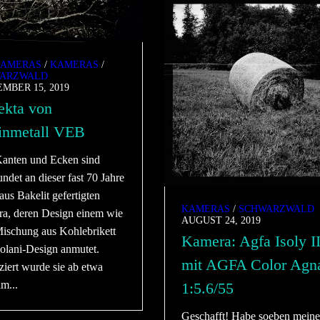
AMERAS
/
KAMERAS
/
ARZWALD
MBER 15, 2019
ekta von
inmetall VEB
Kanten und Ecken sind
ndet an dieser fast 70 Jahre
 aus Bakelit gefertigten
KAMERAS
/
SCHWARZWALD
a, deren Design einem wie
AUGUST 24, 2019
Mischung aus Kohlebrikett
Kamera: Agfa Isoly I
olani-Design anmutet.
mit AGFA Color Agn
ziert wurde sie ab etwa
m...
1:5.6/55
Geschafft! Habe soeben mein