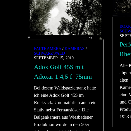
BOXK
SCHW
SEPTE
Perf
FALTKAMERA
/
KAMERAS
/
Rhe
SCHWARZWALD
SEPTEMBER 15, 2019
Alle 
Adox Golf 45S mit
abgeru
Adoxar 1:4,5 f=75mm
alten,
Kamer
Bei desem Waldspaziergang hatte
eine 
ich eine Adox Golf 45S im
und C
Rucksack. Und natürlich auch ein
Produ
Stativ nebst Fernauslöser. Die
1953 i
Balgenkamera aus Wiesbadener
Produktion wurde in den 50er