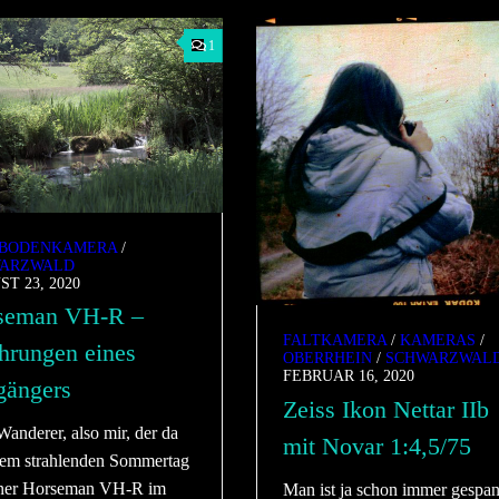
1
BODENKAMERA
/
ARZWALD
T 23, 2020
seman VH-R –
FALTKAMERA
/
KAMERAS
/
hrungen eines
OBERRHEIN
/
SCHWARZWAL
FEBRUAR 16, 2020
gängers
Zeiss Ikon Nettar IIb
anderer, also mir, der da
mit Novar 1:4,5/75
nem strahlenden Sommertag
iner Horseman VH-R im
Man ist ja schon immer gespan