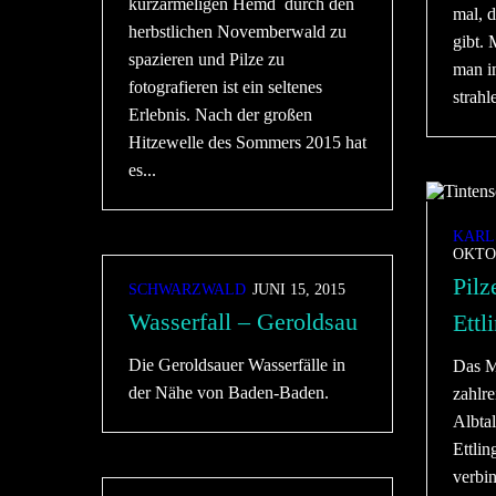
kurzärmeligen Hemd durch den
mal, d
herbstlichen Novemberwald zu
gibt.
spazieren und Pilze zu
man i
fotografieren ist ein seltenes
strahl
Erlebnis. Nach der großen
Hitzewelle des Sommers 2015 hat
es...
KARL
OKTOB
Pilz
SCHWARZWALD
JUNI 15, 2015
Wasserfall – Geroldsau
Ettl
Die Geroldsauer Wasserfälle in
Das Mo
der Nähe von Baden-Baden.
zahlre
Albtal
Ettli
verbi