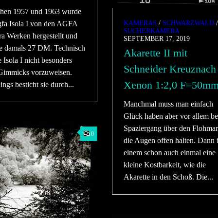
hen 1957 und 1963 wurde
gfa Isola I von den AGFA
KAMERAS
/
SCHWARZWALD
SUCHERKAMERA
a Werken hergestellt und
SEPTEMBER 17, 2019
te damals 27 DM. Technisch
Akarette II mit
e Isola I nicht besonders
Schneider Kreuznach
 Gimmicks vorzuweisen.
Xenon 1:2,0 F=50m
ings besticht sie durch...
Manchmal muss man einfach
Glück haben aber vor allem b
Spaziergang über den Flohmar
0
die Augen offen halten. Dann f
einem schon auch einmal eine
kleine Kostbarkeit, wie die
Akarette in den Schoß. Die...