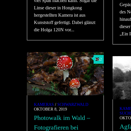
viel Spaß machen kann. Sogar die
Gepäc
Linse dieser in Hongkong
des N
hergestellten Kamera ist aus
hinauf
Kunststoff gefertigt. Dabei glänzt
dieser
die Holga 120N vor...
„Ein P
2
KAMERAS
/
SCHWARZWALD
KAME
OKTOBER 8, 2019
SUCH
Photowalk im Wald –
OKTOB
Agfa
Fotografieren bei