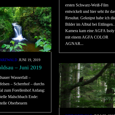
ersten Schwarz-Weiß-Film
entwickelt und hier seht ihr da
Resultat. Geknipst habe ich di
Bilder im Albtal bei Ettlingen.
Kamera kam eine AGFA Isoly 
mit einem AGFA COLOR
AGNAR...
ARZWALD
JUNI 19, 2019
ldsau – Juni 2019
dsauer Wasserfall –
felsen – Scherrhof – durchs
al zum Forellenhof Anfang:
stelle Malschbach Ende:
stelle Oberbeuern