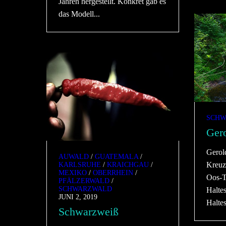
Jahren hergestellt. Konkret gab es
das Modell...
SCHW
Gero
Gerol
AUWALD
/
GUATEMALA
/
Kreuz
KARLSRUHE
/
KRAICHGAU
/
MEXIKO
/
OBERRHEIN
/
Oos-T
PFÄLZERWALD
/
SCHWARZWALD
Halte
JUNI 2, 2019
Halte
Schwarzweiß