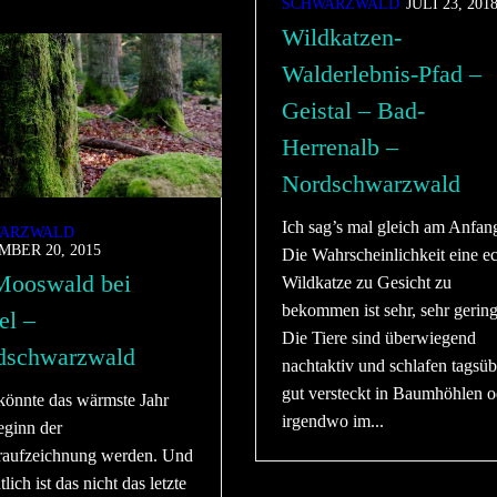
SCHWARZWALD
JULI 23, 201
Wildkatzen-
Walderlebnis-Pfad –
Geistal – Bad-
Herrenalb –
Nordschwarzwald
Ich sag’s mal gleich am Anfan
ARZWALD
BER 20, 2015
Die Wahrscheinlichkeit eine e
Mooswald bei
Wildkatze zu Gesicht zu
bekommen ist sehr, sehr gering
el –
Die Tiere sind überwiegend
dschwarzwald
nachtaktiv und schlafen tagsüb
gut versteckt in Baumhöhlen o
könnte das wärmste Jahr
irgendwo im...
eginn der
raufzeichnung werden. Und
lich ist das nicht das letzte