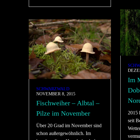
SCHW
DEZEM
Im 
Dob
SCHWARZWALD
NOVEMBER 8, 2015
Nor
Fischweiher – Albtal –
Pilze im November
2015 
seit B
Über 20 Grad im November sind
Wette
schon außergewöhnlich. Im
vermut