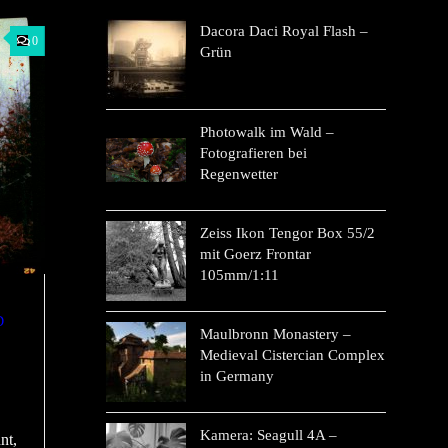
Dacora Daci Royal Flash –
0
Grün
Photowalk im Wald –
Fotografieren bei
Regenwetter
Zeiss Ikon Tengor Box 55/2
mit Goerz Frontar
105mm/1:11
D
Maulbronn Monastery –
Medieval Cistercian Complex
in Germany
Kamera: Seagull 4A –
nt,