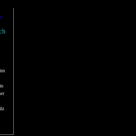
D
ch
 im
in
er
ilz