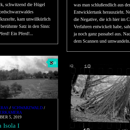
k, schwitzend die Hügel
was man schlußendlich aus d
ordschwarzwaldes
Entwicklertank herauszieht. N
kraxelte, kam unwillkürlich
die Negative, die ich hier im 
 berühmte Satz in den Sinn:
Verfahren entwickelt habe, sa
ferd! Ein Pferd!...
ja noch ganz passabel aus. Na
dem Scannen und umwandeln.
0
RAS
/
SCHWARZWALD
/
ERKAMERA
ER 5, 2019
 Isola I