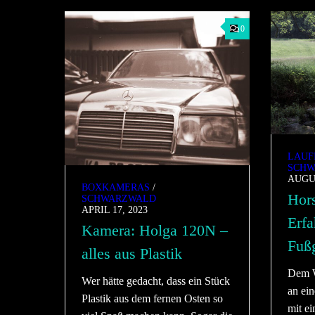
0
LAUF
SCHW
AUGUS
BOXKAMERAS
/
Hor
SCHWARZWALD
APRIL 17, 2023
Erfa
Kamera: Holga 120N –
Fuß
alles aus Plastik
Dem W
Wer hätte gedacht, dass ein Stück
an ei
Plastik aus dem fernen Osten so
mit e