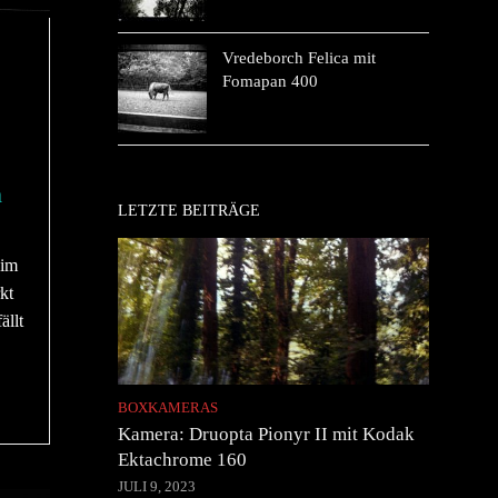
/
Vredeborch Felica mit
Fomapan 400
m
LETZTE BEITRÄGE
eim
kt
ällt
BOXKAMERAS
Kamera: Druopta Pionyr II mit Kodak
Ektachrome 160
JULI 9, 2023