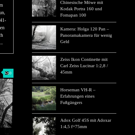
Chinesische Möwe mit
em
Kodak Portra 160 und
un,
Fomapan 100
C41-
hen
Kamera: Holga 120 Pan –
ch
Panoramakamera für wenig
Geld
..
Zeiss Ikon Continette mit
Carl Zeiss Lucinar 1:2,8 /
45mm
0
Horseman VH-R –
Erfahrungen eines
Fußgängers
Adox Golf 45S mit Adoxar
1:4,5 f=75mm