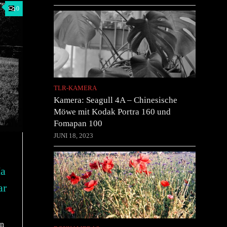
0
TLR-KAMERA
Kamera: Seagull 4A – Chinesische
Möwe mit Kodak Portra 160 und
Fomapan 100
JUNI 18, 2023
Ia
ar
en