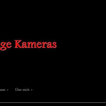
onen
Über mich