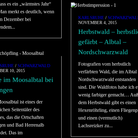
ass es ein „wärmstes Jahr“
 Man merkt es deutlich, wenn
KARLSRUHE
/
SCHWARZWAL
m Dezember bei
NOVEMBER 4, 2015
endem...
Herbstwald – herbstli
gefärbt – Albtal –
Nordschwarzwald
Fotografien vom herbstlich
SRUHE
/
SCHWARZWALD
ER 10, 2015
verfärbten Wald, die im Albtal
e im Moosalbtal bei
Nordschwarzwald entstanden
sind. Die Waldfotos habe ich e
ingen
wenig farbiger gemacht… Auß
osalbtal ist eines der
dem Herbstwald gibt es einen
ichen Seitentäler des
Hexenröhrling, einen Fliegenp
es, das die Ortschaften
und einen (vermutlich)
ngen und Bad Herrenalb
Lachsreizker zu...
ndet. Das im