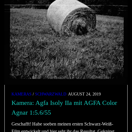
KAMERAS
/
SCHWARZWALD
AUGUST 24, 2019
Kamera: Agfa Isoly IIa mit AGFA Color
Agnar 1:5.6/55
Geschafft! Habe soeben meinen ersten Schwarz-Weiß-
Film entwickelt und hier seht ihr das Resultat. Geknipst